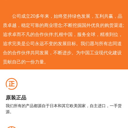
滑脂（包括协同、LUBE、壳牌等）;润滑泵（包
括LUBE、广和、正和等）；加注设（YAMADA
公司成立20多年来，始终坚持绿色发展，互利共赢，品
等）；聚四氟乙烯特殊油脂及其它工业用辅助材
质卓越，稳定可靠的商业理念;不断挖掘国外优良的购货渠道;
料。
追求卓而不凡的合作伙伴;扎根中国，服务全球，精准到位，
追求完美是公司永远不变的发展目标。我们愿与所有志同道
公司成立20年来，始终坚持绿色发展，互利
合的合作伙伴共同发展，不断进步。为中国工业现代化建设
共赢，品质卓越，稳定可靠的商业理念；不断挖
贡献自己的一份力量。
掘国外优良的购货渠道；追求卓而不凡的合作伙
伴；扎根中国，服务全球，精准到位，追求完美
是公司永远不变的发展目标。
原装正品
我们所有的产品都源自于日本和其它欧美国家，自主进口，一手货
我们愿同所有合作伙伴一道共同发展，不断
源。
进步。为中国工业现代化建设贡献自己的一份力
量。