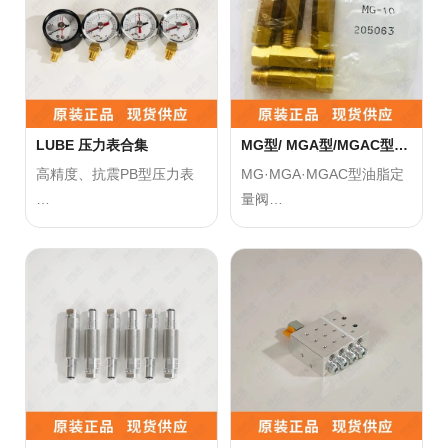
高信赖性、寿命长的压力开
点，可以确认到主配管的升
关。不要使用在主配管的末
压和脱压，
端。
可以通过地算作动数来算出
油脂罐更换时吐出点的给脂
注意事项：
量。
●请不要将该压力开关安装
LUBE 压力表合集
MG型/ MGA型/MGAC型
LUBE 油脂定量阀
在主配管的末端，以免影响
注意事项：
高精度、抗震PB型压力表
MG·MGA·MGAC型油脂定
其性能和准确性。
●请确保吐出口不被堵塞，
量阀
●请确保使用环境符合产品
否则可能会导致固着等故
能够目测泵吐出压力正常或
的规格和要求，避免过压、
障。
异常。
采用直压式高可靠性阀门，
过温等不利条件对产品造成
●请确保阀门在规定的温
可自由组合。
损坏。
度、湿度等环境条件下使
正确使用方法
●建议定期检查压力开关的
用，避免影响阀门的性能和
●请勿使用跌落等强烈冲
正确使用方法
运行状态，包括压力指示、
寿命。
击，加压不要超过压力范
●注意保持油脂的清洁，不
触点状态等，以确保其正常
●在不使用时，请将阀门从
围。
要混入其它杂质，以免影响
工作。
管道中拆除并妥善保管，避
●定期清洁和检查压力表，
定量阀的性能。
免损坏或丢失。
确保其正常工作并延长使用
●在长时间不使用时，应关
●不使用 MGLA 的时候，请