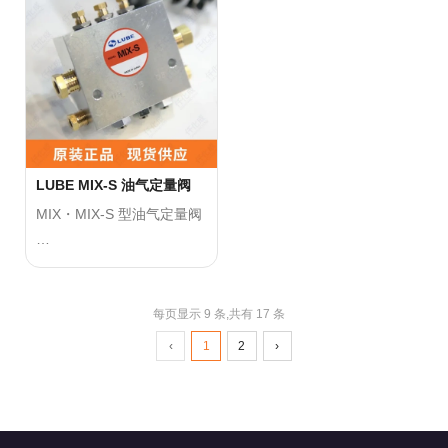
式监视阀门的计量钉动作。
式监视阀门的计量钉动作。
流体泄漏。
●调整定位螺杆时，应卸去
●维护：定期对定量阀进行
缸内的压力，否则将无法旋
正确使用方法
正确使用方法
维护和保养，包括清洗、检
转螺杆。
●注意保持油脂的清洁，不
●注意保持油脂的清洁，不
查和更换
要混入其它杂质，以免影响
要混入其它杂质，以免影响
损坏的部件等，以确保其正
定量阀的性能。
定量阀的性能。
常运行和延长使用寿命。
●在长时间不使用时，应关
●在长时间不使用时，应关
●存储：在不使用定量阀
闭该阀上游的管路，卸去压
闭该阀上游的管路，卸去压
LUBE MIX-S 油气定量阀
时，应将其存放在干燥、通
力。
力。
MIX・MIX-S 型油气定量阀
风、无腐蚀
●在正常使用过程中，不要
●在正常使用过程中，不要
性气体的环境中，避免受
人为地堵塞出油口，以免损
人为地堵塞出油口，以免损
通过空气二进运送稀油,一
潮、腐蚀或损坏。
坏组合阀的
坏组合阀的
边分化成微粒子连续供给
气控部分的零件。如果发生
气控部分的零件。如果发生
润滑点（轴承、链条、齿
每页显示 9 条,共有 17 条
堵塞，要及时清理。
堵塞，要及时清理。
轮、螺旋、凸轮、滑块、滚
‹
1
2
›
●调整定位螺杆时，应卸去
●调整定位螺杆时，应卸去
轮等）
缸内的压力，否则将无法旋
缸内的压力，否则将无法旋
最适用薄油膜的形成。
转螺杆。
转螺杆。
正确使用方法