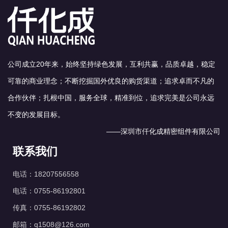
●在使用前，请务必仔细阅
读使用说明书，了解产品的
操作方法和注意事项。
●使用过程中，应注意观察
阀体的运行状态，如有异常
公司成立20年来，始终坚持绿色发展，互利共赢，品质卓越，稳定
应及时停机检查。
可靠的商业理念；不断挖掘国外优良的购货渠道；追求卓而不凡的
●定期对阀体进行维护和保
养，确保其长期稳定运行。
合作伙伴；扎根中国，服务全球，精准到位，追求完美是公司永远
不变的发展目标。
——深圳市仟化成精密组件有限公司
联系我们
电话：18207556558
电话：0755-86192801
传真：0755-86192802
邮箱：q1508@126.com