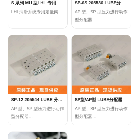
寿命。
闭该阀上游的管路，卸去压
S 系列 MU 型LHL 专用定
SP-6S 205536 LUBE分配
从配管上卸下，如果在吐出
量阀
器
力。
LHL润滑系统专用定量阀
AP 型、SP 型压力进行动作
口加上堵头的话，
●在正常使用过程中，不要
型分配器
有可能发生固化故障。
人为地堵塞出油口，以免损
直压式的高信赖性阀门，直
可以用近接传感器，来电气
坏组合阀的
通螺钉和快插接件的使用，
式监视阀门的计量钉动作。
气控部分的零件。如果发生
使得和分配块的安装和配管
堵塞，要及时清理。
作业变得更加容易。
正确使用方法
●调整定位螺杆时，应卸去
●注意保持油脂的清洁，不
缸内的压力，否则将无法旋
使用注意事项
要混入其它杂质，以免影响
转螺杆。
●安装：在安装MU型LHL专
定量阀的性能。
用定量阀时，应确保其固定
●在长时间不使用时，应关
牢固、连接紧密，
闭该阀上游的管路，卸去压
并遵循相关的安装指南和操
力。
SP-12 205544 LUBE 分配
SP型/AP型 LUBE分配器
器
作规程。
●在正常使用过程中，不要
AP 型、SP 型压力进行动作
AP 型、SP 型压力进行动作
●操作：在操作过程中，应
人为地堵塞出油口，以免损
型分配器
型分配器
严格按照操作规程进行，避
坏组合阀的
免误操作
气控部分的零件。如果发生
可以用近接传感器，来电气
可以用近接传感器，来电气
或过度操作导致设备损坏或
堵塞，要及时清理。