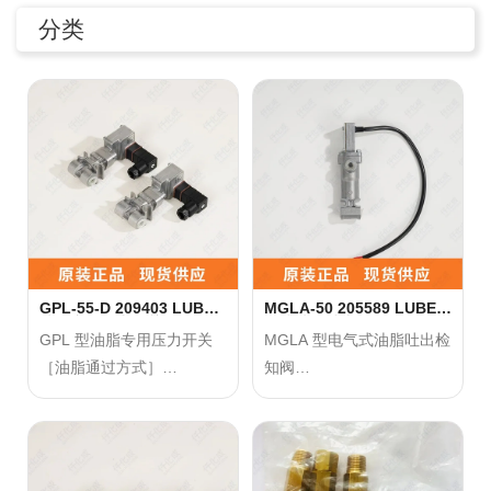
分类
联系我们
0755-86192801
18207556558
GPL-55-D 209403 LUBE
MGLA-50 205589 LUBE电
油脂专用压力开关
气式油脂吐出检知阀
GPL 型油脂专用压力开关
MGLA 型电气式油脂吐出检
［油脂通过方式］
知阀
q1508@126.COM
每回吐出可以用电气的方式
和通常的压力开关不一样，
确认的定量阀门。特别适用
在内部不会发生油脂停滞的
于
深圳市南山区前海路振业国际商务中心21楼2102
情况，
重要润滑点和最末端润滑