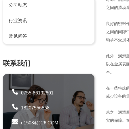
公司动态
之间的滑动
行业资讯
良好的密封
之间的间隙
常见问答
轴承不受损
此外，润滑
联系我们
以在金属表
本。
在一些特殊
0755-86192801
减少设备的
18207556558
总之，润滑
实的保障。
q1508@126.COM