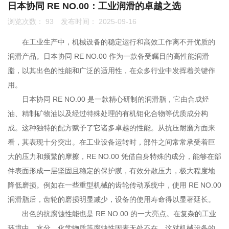
日本协同 RE NO.00：工业润滑的卓越之选
浏览次数：
93
发布时间： 2025-09-16
联系我们
在工业生产中，机械设备的稳定运行和高效工作离不开优质的
0755-86192801
润滑产品。日本协同 RE NO.00 作为一款备受瞩目的高性能润滑
脂，以其出色的性能和广泛的适用性，在众多行业中发挥着关键作
用。
18207556558
日本协同 RE NO.00 是一款精心研制的润滑脂，它由合成烃
油、精制矿物油以及经过特殊处理的有机钼化合物等优质成分构
成。这种独特的配方赋予了它诸多卓越的性能。从抗压耐磨方面来
q1508@126.COM
看，其表现十分突出。在工业设备运转时，部件之间常常承受着巨
大的压力和频繁的摩擦，RE NO.00 凭借自身特殊的成分，能够在部
件表面形成一层坚固且稳定的保护膜，有效分散压力，极大程度地
深圳市南山区前海路振业国际商务中心21楼2102
降低磨损。例如在一些重型机械的齿轮传动系统中，使用 RE NO.00
润滑脂后，齿轮的磨损明显减少，设备的使用寿命得以显著延长。
出色的抗腐蚀性能也是 RE NO.00 的一大亮点。在复杂的工业
环境中，水分、化学物质等腐蚀性因素无处不在，这对机械设备的