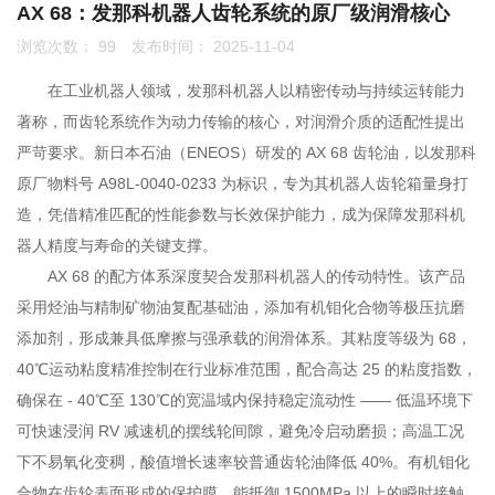
AX 68：发那科机器人齿轮系统的原厂级润滑核心
浏览次数：
99
发布时间： 2025-11-04
联系我们
在工业机器人领域，发那科机器人以精密传动与持续运转能力
0755-86192801
著称，而齿轮系统作为动力传输的核心，对润滑介质的适配性提出
严苛要求。新日本石油（ENEOS）研发的 AX 68 齿轮油，以发那科
原厂物料号 A98L-0040-0233 为标识，专为其机器人齿轮箱量身打
18207556558
造，凭借精准匹配的性能参数与长效保护能力，成为保障发那科机
器人精度与寿命的关键支撑。
AX 68 的配方体系深度契合发那科机器人的传动特性。该产品
q1508@126.COM
采用烃油与精制矿物油复配基础油，添加有机钼化合物等极压抗磨
添加剂，形成兼具低摩擦与强承载的润滑体系。其粘度等级为 68，
40℃运动粘度精准控制在行业标准范围，配合高达 25 的粘度指数，
深圳市南山区前海路振业国际商务中心21楼2102
确保在 - 40℃至 130℃的宽温域内保持稳定流动性 —— 低温环境下
可快速浸润 RV 减速机的摆线轮间隙，避免冷启动磨损；高温工况
下不易氧化变稠，酸值增长速率较普通齿轮油降低 40%。有机钼化
合物在齿轮表面形成的保护膜，能抵御 1500MPa 以上的瞬时接触