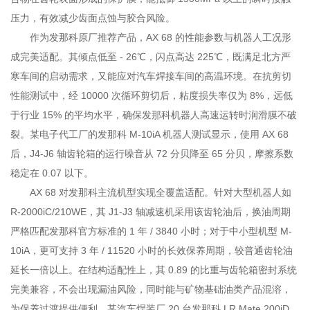
压力，有效减少齿面点蚀与胶合风险。
作为发那科原厂推荐产品，AX 68 的性能参数与机器人工况形
成完美适配。其倾点低至 - 26℃，闪点高达 225℃，既满足北方严
寒车间的启动需求，又能应对汽车焊接车间的高温环境。在抗剪切
性能测试中，经 10000 次循环剪切后，粘度损失率仅为 8%，远低
于行业 15% 的平均水平，确保发那科机器人高速运转时润滑膜不破
裂。某电子代工厂的发那科 M-10iA 机器人测试显示，使用 AX 68
后，J4-J6 轴齿轮箱的运行噪音从 72 分贝降至 65 分贝，摩擦系数
稳定在 0.07 以下。
AX 68 对发那科主流机型实现全覆盖适配。针对大型机器人如
R-2000iC/210WE，其 J1-J3 轴减速机采用该齿轮油后，换油周期
严格匹配发那科官方标准的 1 年 / 3840 小时；对于中小型机型 M-
10iA，更可支持 3 年 / 11520 小时的长效保养周期，较普通齿轮油
延长一倍以上。在结构适配性上，其 0.89 的比重与齿轮箱密封系统
完美兼容，不会出现漏油风险，同时能与矿物基础油类产品混溶，
为保养过渡提供便利。某汽车焊装厂 20 台发那科 LR Mate 200iD