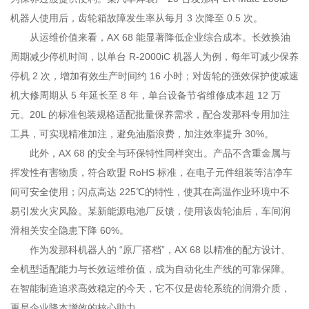
机器人使用后，齿轮箱故障发生率从每月 3 次降至 0.5 次。
从运维价值来看，AX 68 能显著降低企业综合成本。长效换油
周期减少停机时间，以单台 R-2000iC 机器人为例，每年可减少保养
停机 2 次，增加有效生产时间约 16 小时；对齿轮的强效保护使减速
机大修周期从 5 年延长至 8 年，单台设备节省维修成本超 12 万
元。20L 的标准包装规格适配批量保养需求，配合发那科专用加注
工具，可实现精准加注，避免油脂浪费，加注效率提升 30%。
此外，AX 68 的安全与环保特性同样突出。产品不含重金属与
挥发性有害物质，符合欧盟 RoHS 标准，在电子元件组装等洁净车
间可安全使用；闪点高达 225℃的特性，使其在高温作业环境中不
易引发火灾风险。某新能源电池厂反馈，使用该齿轮油后，车间润
滑相关安全隐患下降 60%。
作为发那科机器人的 “原厂搭档”，AX 68 以精准的配方设计、
全机型适配能力与长效运维价值，成为自动化生产线的可靠保障。
在智能制造追求高效稳定的今天，它不仅是齿轮系统的润滑介质，
更是企业降本增效的核心助力。