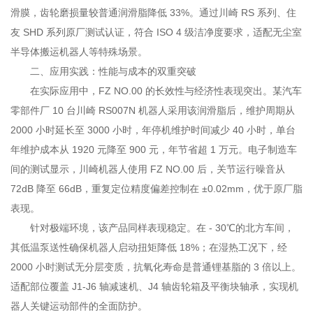
滑膜，齿轮磨损量较普通润滑脂降低 33%。通过川崎 RS 系列、住
友 SHD 系列原厂测试认证，符合 ISO 4 级洁净度要求，适配无尘室
半导体搬运机器人等特殊场景。
二、应用实践：性能与成本的双重突破
在实际应用中，FZ NO.00 的长效性与经济性表现突出。某汽车
零部件厂 10 台川崎 RS007N 机器人采用该润滑脂后，维护周期从
2000 小时延长至 3000 小时，年停机维护时间减少 40 小时，单台
年维护成本从 1920 元降至 900 元，年节省超 1 万元。电子制造车
间的测试显示，川崎机器人使用 FZ NO.00 后，关节运行噪音从
72dB 降至 66dB，重复定位精度偏差控制在 ±0.02mm，优于原厂脂
表现。
针对极端环境，该产品同样表现稳定。在 - 30℃的北方车间，
其低温泵送性确保机器人启动扭矩降低 18%；在湿热工况下，经
2000 小时测试无分层变质，抗氧化寿命是普通锂基脂的 3 倍以上。
适配部位覆盖 J1-J6 轴减速机、J4 轴齿轮箱及平衡块轴承，实现机
器人关键运动部件的全面防护。