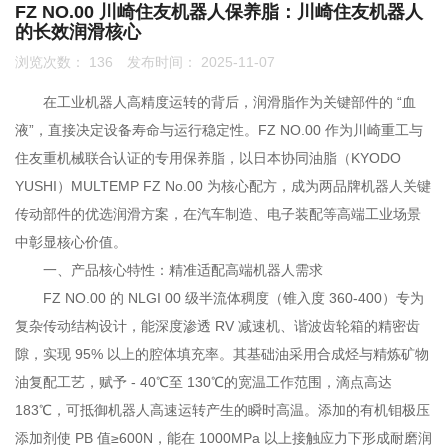
FZ NO.00 川崎住友机器人保养脂：川崎住友机器人
的长效润滑核心
联系我们
浏览次数：
136
发布时间： 2025-11-07
0755-86192801
在工业机器人高精度运转的背后，润滑脂作为关键部件的 “血
液”，直接决定设备寿命与运行稳定性。
FZ NO.00
作为川崎重工与
住友重机械联合认证的专用保养脂，以日本协同油脂（KYODO
18207556558
YUSHI）MULTEMP FZ No.00 为核心配方，成为两品牌机器人关键
传动部件的优选润滑方案，在汽车制造、电子装配等高端工业场景
中彰显核心价值。
q1508@126.COM
一、产品核心特性：精准适配高端机器人需求
FZ NO.00 的 NLGI 00 级半流体稠度（锥入度 360-400）专为
复杂传动结构设计，能深度渗透 RV 减速机、谐波齿轮箱的精密齿
深圳市南山区前海路振业国际商务中心21楼2102
隙，实现 95% 以上的腔体填充率。其基础油采用合成烃与精炼矿物
油复配工艺，赋予 - 40℃至 130℃的宽温工作范围，滴点高达
183℃，可抵御机器人高速运转产生的瞬时高温。添加的有机钼极压
添加剂使 PB 值≥600N，能在 1000MPa 以上接触应力下形成耐磨润