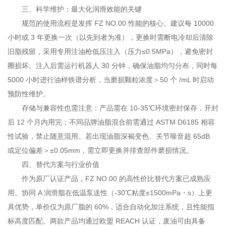
三、科学维护：最大化润滑效能的关键
规范的使用流程是发挥 FZ NO.00 性能的核心。建议每 10000
小时或 3 年更换一次（以先到者为准），更换时需断电冷却后清除
旧脂残留，采用专用注油枪低压注入（压力≤0.5MPa），避免密封
圈损坏。注入后需运行机器人 30 分钟，确保油脂均匀分布，同时每
5000 小时进行油样铁谱分析，当磨损颗粒浓度＞50 个 /mL 时启动
预防性维护。
存储与兼容性也需注意：产品需在 10-35℃环境密封保存，开封
后 12 个月内用完；不同品牌油脂混合前需通过 ASTM D6185 相容
性试验，禁止随意混用。若出现油脂深褐变色、关节噪音超 65dB
或定位偏差＞±0.05mm，需立即更换并排查部件磨损情况。
四、替代方案与行业价值
作为原厂认证产品，FZ NO.00 的高性价比替代方案已成熟应
用。协同 A 润滑脂在低温泵送性（-30℃粘度≤1500mPa・s）上更
具优势，单价仅为原厂脂的 60%，适合自动化加注系统，且性能指
标高度匹配。两款产品均通过欧盟 REACH 认证，废油可由具备