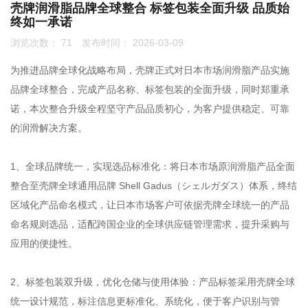
壳牌润滑脂品牌全球整合 标签包装全面升级 品质始
终如一承诺
联系我们
浏览次数：
71
发布时间： 2026-03-09
0755-86192801
为推进品牌全球化战略布局，壳牌正式对日本市场润滑脂产品实施
品牌全球整合，完成产品名称、标签包装的全面升级，同时郑重承
诺，本次整合升级全程坚守产品品质初心，为客户提供稳定、可靠
18207556558
的润滑解决方案。
1、全球品牌统一，实现选品标准化：将日本市场原润滑脂产品全面
q1508@126.COM
整合至壳牌全球通用品牌 Shell Gadus（シェルガダス）体系，终结
区域化产品命名模式，让日本市场客户可依据壳牌全球统一的产品
命名规则选品，适配跨国企业的全球供应链管理需求，提升采购与
深圳市南山区前海路振业国际商务中心21楼2102
应用的便捷性。
2、标签包装双升级，优化仓储与使用体验：产品标签采用壳牌全球
统一设计规范，标注信息更标准化、系统化，便于客户识别与管