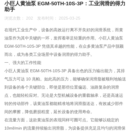
小巨人黄油泵 EGM-50TH-10S-3P：工业润滑的得力
助手
联系我们
浏览次数：
202
发布时间： 2025-03-25
0755-86192801
在现代工业生产中，设备的高效运行离不开良好的润滑系统，而黄
油泵作为其中关键的一环，发挥着举足轻重的作用。小巨人黄油泵
EGM-50TH-10S-3P 凭借其卓越的性能，在众多黄油泵产品中脱颖
18207556558
而出，成为各类工业场景中设备润滑的得力助手。
一、强大的工作性能
小巨人黄油泵 EGM-50TH-10S-3P 具备出色的压力输出能力，其排
q1508@126.COM
气压力可达 10 兆帕。如此高的压力，能够确保润滑脂被顺利地输送
到设备的各个关键部位，即使是那些位置偏远、油路复杂的润滑
点，也能轻松应对。无论是大型机械设备的重载轴承，还是高速运
深圳市南山区前海路振业国际商务中心21楼2102
转的传动部件，该黄油泵都能精准地将润滑脂送达，有效减少部件
间的摩擦，降低磨损程度，延长设备的使用寿命。
在流量方面，这款黄油泵的表现同样可圈可点。它能够以稳定的
10mℓ/min 的流量持续输出润滑脂，为设备提供充足且均匀的润滑保