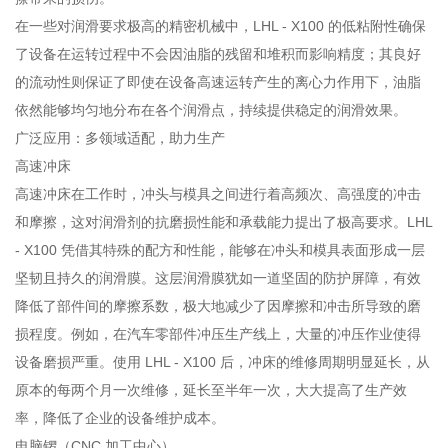
在一些对润滑要求极高的精密机械中，LHL - X100 的低粘附性确保
了设备在运转过程中不会因油脂的残留和堆积而影响精度；其良好
的流动性则保证了即使在设备高速运转产生的离心力作用下，油脂
依然能够均匀地分布在各个润滑点，持续提供稳定的润滑效果。
广泛应用：多领域适配，助力生产
高速冲床
高速冲床在工作时，冲头与模具之间进行着高频次、高强度的冲击
和摩擦，这对润滑剂的抗磨损性能和承载能力提出了极高要求。LHL
- X100 凭借其特殊的配方和性能，能够在冲头和模具表面形成一层
坚韧且持久的润滑膜。这层润滑膜犹如一道坚固的防护屏障，有效
降低了部件间的摩擦系数，极大地减少了因摩擦和冲击所导致的磨
损程度。例如，在汽车零部件冲压生产线上，大量的冲压作业使得
设备磨损严重。使用 LHL - X100 后，冲床的维修周期明显延长，从
原本的每两个月一次维修，延长至半年一次，大大提高了生产效
率，降低了企业的设备维护成本。
电脑锣（CNC 加工中心）