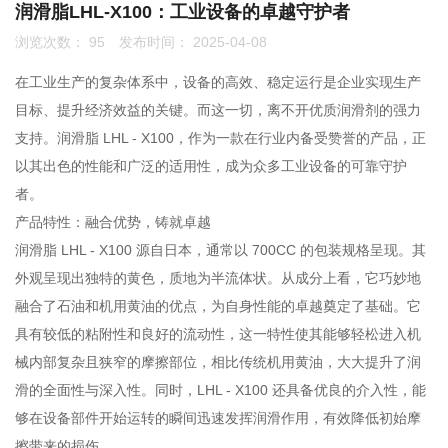
润滑脂LHL-X100：工业设备的卓越守护者
浏览次数：
95
发布时间： 2025-04-08
联系我们
在工业生产的复杂体系中，设备的高效、稳定运行是企业实现生产
0755-86192801
目标、提升经济效益的关键。而这一切，离不开优质润滑剂的强力
支持。润滑脂 LHL - X100，作为一款在行业内备受赞誉的产品，正
以其出色的性能和广泛的适用性，成为众多工业设备的可靠守护
18207556558
者。
产品特性：融合优势，铸就卓越
润滑脂 LHL - X100 源自日本，通常以 700CC 的包装规格呈现。其
q1508@126.COM
外观呈现出独特的黄色，质地为半流体状。从成分上看，它巧妙地
融合了石油和机用黄油的优点，为自身性能的卓越奠定了基础。它
具有较低的粘附性和良好的流动性，这一特性使其能够轻松进入机
深圳市南山区前海路振业国际商务中心21楼2102
械内部复杂且狭窄的摩擦部位，相比传统机用黄油，大大提升了润
滑的全面性与深入性。同时，LHL - X100 还具备优良的介入性，能
够在设备部件开始运转的瞬间迅速发挥润滑作用，有效降低初始摩
擦带来的损伤。