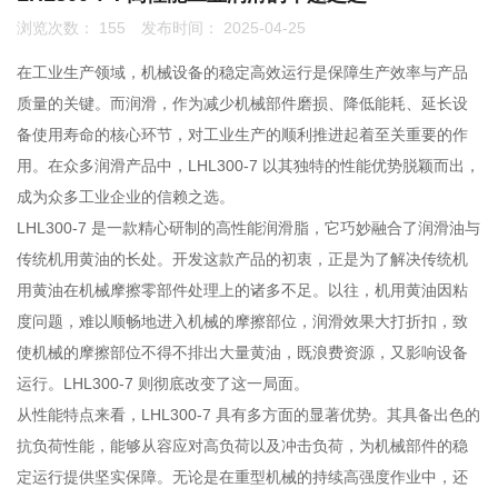
浏览次数：
155
发布时间： 2025-04-25
联系我们
在工业生产领域，机械设备的稳定高效运行是保障生产效率与产品
0755-86192801
质量的关键。而润滑，作为减少机械部件磨损、降低能耗、延长设
备使用寿命的核心环节，对工业生产的顺利推进起着至关重要的作
用。在众多润滑产品中，LHL300-7 以其独特的性能优势脱颖而出，
18207556558
成为众多工业企业的信赖之选。
LHL300-7 是一款精心研制的高性能润滑脂，它巧妙融合了润滑油与
传统机用黄油的长处。开发这款产品的初衷，正是为了解决传统机
q1508@126.COM
用黄油在机械摩擦零部件处理上的诸多不足。以往，机用黄油因粘
度问题，难以顺畅地进入机械的摩擦部位，润滑效果大打折扣，致
使机械的摩擦部位不得不排出大量黄油，既浪费资源，又影响设备
深圳市南山区前海路振业国际商务中心21楼2102
运行。LHL300-7 则彻底改变了这一局面。
从性能特点来看，LHL300-7 具有多方面的显著优势。其具备出色的
抗负荷性能，能够从容应对高负荷以及冲击负荷，为机械部件的稳
定运行提供坚实保障。无论是在重型机械的持续高强度作业中，还