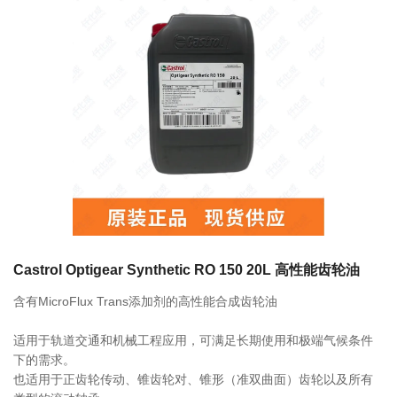
联系我们
相关产品
FS2-7 700ml 249063 LUBE润滑脂
0755-86192801
18207556558
FS2-4 400ml 249053 LUBE润滑脂
q1508@126.COM
Castrol Optigear Synthetic RO 150 20L 高性能齿轮油
含有MicroFlux Trans添加剂的高性能合成齿轮油
深圳市南山区前海路振业国际商务中心21楼2102
LHL-X100-7 700ml 249137 LUBE润滑
适用于轨道交通和机械工程应用，可满足长期使用和极端气候条件
脂
下的需求。
也适用于正齿轮传动、锥齿轮对、锥形（准双曲面）齿轮以及所有