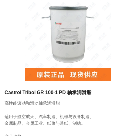
联系我们
相关产品
FS2-7 700ml 249063 LUBE润滑脂
0755-86192801
18207556558
FS2-4 400ml 249053 LUBE润滑脂
q1508@126.COM
Castrol Tribol GR 100-1 PD 轴承润滑脂
高性能滚动和滑动轴承润滑脂
深圳市南山区前海路振业国际商务中心21楼2102
LHL-X100-7 700ml 249137 LUBE润滑
适用于航空航天、汽车制造、机械与设备制造、
脂
金属制品、金属工业、纸浆与造纸、制糖。