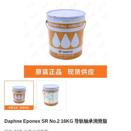
联系我们
相关产品
FS2-7 700ml 249063 LUBE润滑脂
0755-86192801
18207556558
FS2-4 400ml 249053 LUBE润滑脂
q1508@126.COM
深圳市南山区前海路振业国际商务中心21楼2102
LHL-X100-7 700ml 249137 LUBE润滑
脂
Daphne Eponex SR No.2 16KG 导轨轴承润滑脂