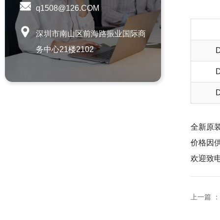
q1508@126.COM
深圳市南山区前海路振业国际商
务中心21楼2102
D
D
D
相关产品
FS2-7 700ml 249063 LUBE
润滑脂
全新原
价格因
欢迎致电：
FS2-4 400ml 249053 LUBE
润滑脂
上一篇 ：