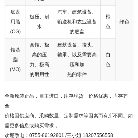
底盘
汽车、建筑设备、
极压、耐
橙
用脂
输送机和农业设备
绿色
水
色
(CG)
的底盘
含钼、极
建筑设备、接头、
钼基
高的压
轴承、以及需要高
白
脂
力、极高
压和加
色
(MO)
的耐用性
热的零件
全新原装正品，自主进口，库存现货，价格优惠，库存齐
全！
价格因供应商、采购数量、定制需求等因素而有所不同。如
需更多信息或购买需求，
欢迎致电：0755-86192801 /王小姐 18207556558