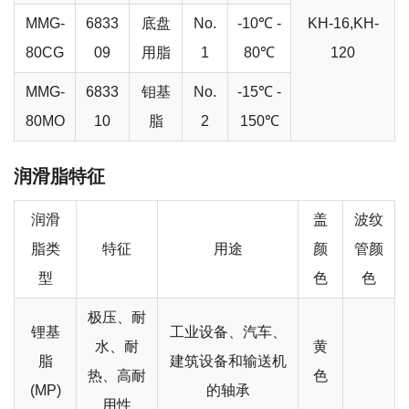
MMG-
6833
底盘
No.
-10℃ -
KH-16,KH-
80CG
09
用脂
1
80℃
120
MMG-
6833
钼基
No.
-15℃ -
80MO
10
脂
2
150℃
润滑脂特征
润滑
盖
波纹
脂类
特征
用途
颜
管颜
型
色
色
极压、耐
锂基
工业设备、汽车、
水、耐
黄
脂
建筑设备和输送机
热、高耐
色
(MP)
的轴承
用性