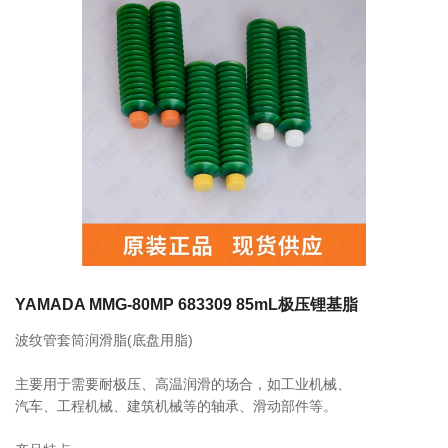
联系我们
相关产品
FS2-7 700ml 249063 LUBE润滑脂
0755-86192801
18207556558
FS2-4 400ml 249053 LUBE润滑脂
q1508@126.COM
YAMADA MMG-80MP 683309 85mL极压锂基脂
波纹管套筒润滑脂(底盘用脂)
深圳市南山区前海路振业国际商务中心21楼2102
LHL-X100-7 700ml 249137 LUBE润滑
主要用于需要耐极压、高温润滑的场合，如工业机械、
脂
汽车、工程机械、建筑机械等的轴承、滑动部件等。