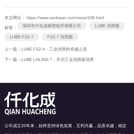
本文网址： https://www.senkasei.com/news/108.html
深圳市仟化成精密组件有限公司
LUBE 润滑脂
标签：
LUBE FS2-7
FS2-7 润滑脂
上一篇：
LUBE FS2-4：工业润滑的卓越之选
下一篇：
LUBE LHL300-7：开启工业润滑新境界
公司成立20年来，始终坚持绿色发展，互利共赢，品质卓越，稳定