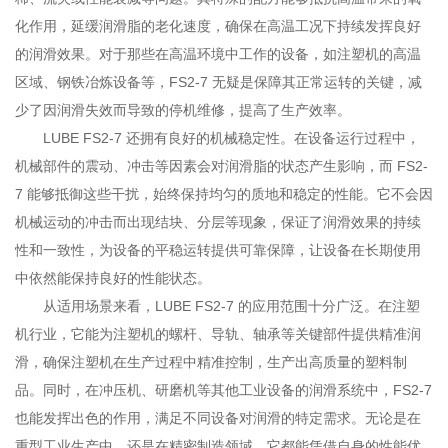
化作用，延缓润滑脂的老化速度，确保在高温工况下持续发挥良好
的润滑效果。对于那些在高温环境中工作的设备，如注塑机的高温
区域、钢铁冶炼设备等，FS2-7 无疑是保障其正常运转的关键，减
少了因润滑失效而导致的停机维修，提高了生产效率。
LUBE FS2-7 还拥有良好的机械稳定性。在设备运行过程中，
机械部件的震动、冲击等因素会对润滑脂的状态产生影响，而 FS2-
7 能够抵御这些干扰，始终保持均匀的质地和稳定的性能。它不会因
机械运动的冲击而出现结块、分层等现象，保证了润滑效果的持续
性和一致性，为设备的平稳运转提供可靠保障，让设备在长期使用
中依然能保持良好的性能状态。
从适用场景来看，LUBE FS2-7 的应用范围十分广泛。在注塑
机行业，它能为注塑机的螺杆、导轨、轴承等关键部件提供精准润
滑，确保注塑机在生产过程中精准控制，生产出高质量的塑料制
品。同时，在冲压机、研磨机等其他工业设备的润滑系统中，FS2-7
也能发挥出色的作用，满足不同设备对润滑的特定需求。无论是在
重型工业生产中，还是在精密制造领域，它都能凭借自身的性能优