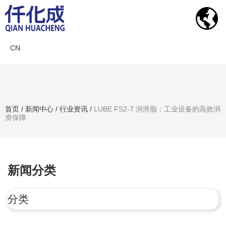
CN
新闻中心
首页
/
新闻中心
/
行业资讯
/
LUBE FS2-7 润滑脂：工业设备的高效润
滑保障
搜索产品
新闻分类
分类