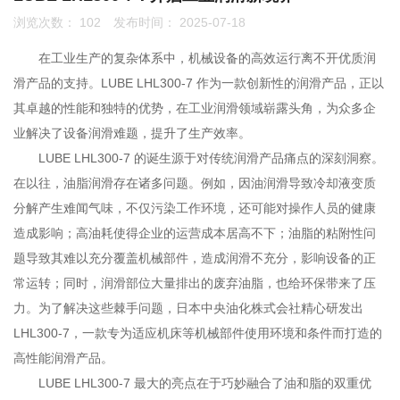
浏览次数：
102
发布时间： 2025-07-18
联系我们
在工业生产的复杂体系中，机械设备的高效运行离不开优质润
0755-86192801
滑产品的支持。LUBE LHL300-7 作为一款创新性的润滑产品，正以
其卓越的性能和独特的优势，在工业润滑领域崭露头角，为众多企
业解决了设备润滑难题，提升了生产效率。
18207556558
LUBE LHL300-7 的诞生源于对传统润滑产品痛点的深刻洞察。
在以往，油脂润滑存在诸多问题。例如，因油润滑导致冷却液变质
分解产生难闻气味，不仅污染工作环境，还可能对操作人员的健康
q1508@126.COM
造成影响；高油耗使得企业的运营成本居高不下；油脂的粘附性问
题导致其难以充分覆盖机械部件，造成润滑不充分，影响设备的正
常运转；同时，润滑部位大量排出的废弃油脂，也给环保带来了压
深圳市南山区前海路振业国际商务中心21楼2102
力。为了解决这些棘手问题，日本中央油化株式会社精心研发出
LHL300-7，一款专为适应机床等机械部件使用环境和条件而打造的
高性能润滑产品。
LUBE LHL300-7 最大的亮点在于巧妙融合了油和脂的双重优