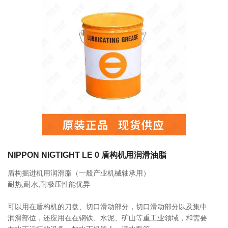
联系我们
相关产品
0755-86192801
找不到任何内容
18207556558
q1508@126.COM
NIPPON NIGTIGHT LE 0 盾构机用润滑油脂
盾构掘进机用润滑脂（一般产业机械轴承用）
深圳市南山区前海路振业国际商务中心21楼2102
耐热,耐水,耐极压性能优异
可以用在盾构机的刀盘、切口滑动部分，切口滑动部分以及集中
润滑部位，还应用在在钢铁、水泥、矿山等重工业领域，和需要