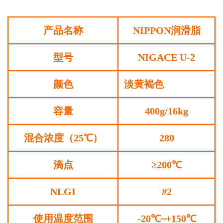
产品名称
NIPPON润滑脂
型号
NIGACE U-2
颜色
淡黄褐色
容量
400g/16kg
混合浓度（25℃）
280
滴点
≥200℃
NLGI
#2
使用温度范围
-20℃~+150℃