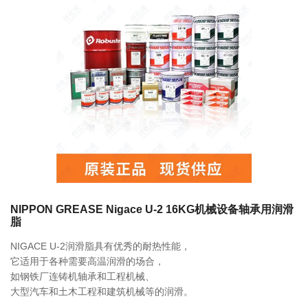
联系我们
相关产品
0755-86192801
找不到任何内容
18207556558
q1508@126.COM
NIPPON GREASE Nigace U-2 16KG机械设备轴承用润滑
脂
深圳市南山区前海路振业国际商务中心21楼2102
NIGACE U-2润滑脂具有优秀的耐热性能，
它适用于各种需要高温润滑的场合，
如钢铁厂连铸机轴承和工程机械、
大型汽车和土木工程和建筑机械等的润滑。